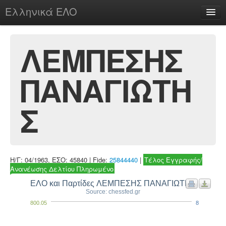
Ελληνικά ΕΛΟ
Περί
ΛΕΜΠΕΣΗΣ
ΠΑΝΑΓΙΩΤΗ
chesstu.be @ discord
Login
Σ
Η/Γ: 04/1963, ΕΣΟ: 45840 | Fide:
25844440
|
Τέλος Εγγραφής/
Ανανέωσης Δελτίου Πληρωμένο
ΕΛΟ και Παρτίδες ΛΕΜΠΕΣΗΣ ΠΑΝΑΓΙΩΤΗΣ
Source: chessfed.gr
800.05
8