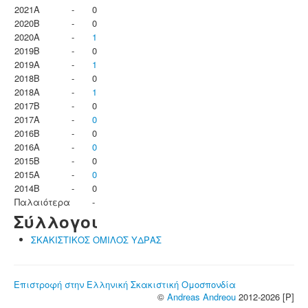
2021A
-
0
2020B
-
0
2020A
-
1
2019B
-
0
2019A
-
1
2018B
-
0
2018A
-
1
2017B
-
0
2017A
-
0
2016B
-
0
2016A
-
0
2015B
-
0
2015A
-
0
2014B
-
0
Παλαιότερα
-
Σύλλογοι
ΣΚΑΚΙΣΤΙΚΟΣ ΟΜΙΛΟΣ ΥΔΡΑΣ
Επιστροφή στην Ελληνική Σκακιστική Ομοσπονδία
©
Andreas Andreou
2012-2026 [P]