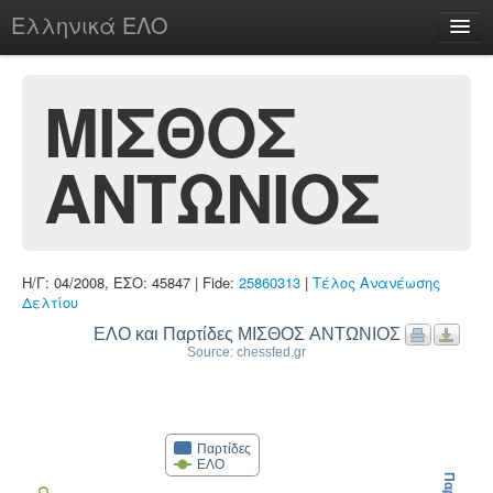
Ελληνικά ΕΛΟ
Περί
ΜΙΣΘΟΣ
ΑΝΤΩΝΙΟΣ
chesstu.be @ discord
Login
Η/Γ: 04/2008, ΕΣΟ: 45847 | Fide:
25860313
|
Τέλος Ανανέωσης
Δελτίου
ΕΛΟ και Παρτίδες ΜΙΣΘΟΣ ΑΝΤΩΝΙΟΣ
Source: chessfed.gr
Παρτίδες
ΕΛΟ