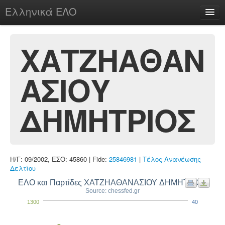
Ελληνικά ΕΛΟ
Περί
ΧΑΤΖΗΑΘΑΝ
ΑΣΙΟΥ
chesstu.be @ discord
Login
ΔΗΜΗΤΡΙΟΣ
Η/Γ: 09/2002, ΕΣΟ: 45860 | Fide:
25846981
|
Τέλος Ανανέωσης
Δελτίου
ΕΛΟ και Παρτίδες ΧΑΤΖΗΑΘΑΝΑΣΙΟΥ ΔΗΜΗΤΡΙΟΣ
Source: chessfed.gr
1300
40