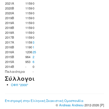
2021A
1159
0
2020B
1159
0
2020A
1159
0
2019B
1159
0
2019A
1159
0
2018B
1159
0
2018A
1159
0
2017B
1159
0
2017A
1159
3
2016B
1190
1
2016A
1206
25
2015B
964
2
2015A
953
6
2014B
-
0
Παλαιότερα
-
Σύλλογοι
ΟΦΗ "2000"
Επιστροφή στην Ελληνική Σκακιστική Ομοσπονδία
©
Andreas Andreou
2012-2026 [P]