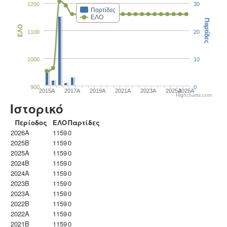
1200
30
Παρτίδες
ΕΛΟ
Παρτίδες
ΕΛΟ
1100
20
1000
10
900
0
2015A
2017A
2019A
2021A
2023Α
2025A
2026A
Highcharts.com
Ιστορικό
Περίοδος
ΕΛΟ
Παρτίδες
2026A
1159
0
2025B
1159
0
2025A
1159
0
2024B
1159
0
2024A
1159
0
2023B
1159
0
2023Α
1159
0
2022B
1159
0
2022A
1159
0
2021B
1159
0