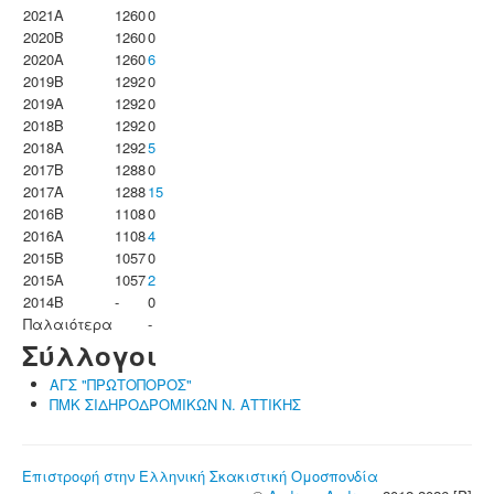
2021A
1260
0
2020B
1260
0
2020A
1260
6
2019B
1292
0
2019A
1292
0
2018B
1292
0
2018A
1292
5
2017B
1288
0
2017A
1288
15
2016B
1108
0
2016A
1108
4
2015B
1057
0
2015A
1057
2
2014B
-
0
Παλαιότερα
-
Σύλλογοι
ΑΓΣ "ΠΡΩΤΟΠΟΡΟΣ"
ΠΜΚ ΣΙΔΗΡΟΔΡΟΜΙΚΩΝ Ν. ΑΤΤΙΚΗΣ
Επιστροφή στην Ελληνική Σκακιστική Ομοσπονδία