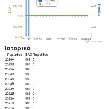
Παρτίδες
ΕΛΟ
983.025
0.75
Παρτίδες
ΕΛΟ
983
0.5
982.975
0.25
982.95
0
2015B
2017B
2019B
2021B
2023B
2025B
2026A
Highcharts.com
Ιστορικό
Περίοδος
ΕΛΟ
Παρτίδες
2026A
983
0
2025B
983
0
2025A
983
0
2024B
983
0
2024A
983
0
2023B
983
0
2023Α
983
0
2022B
983
0
2022A
983
0
2021B
983
0
2021A
983
0