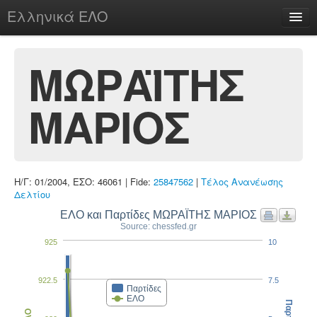
Ελληνικά ΕΛΟ
Περί
ΜΩΡΑΪΤΗΣ
ΜΑΡΙΟΣ
chesstu.be @ discord
Login
Η/Γ: 01/2004, ΕΣΟ: 46061 | Fide:
25847562
|
Τέλος Ανανέωσης
Δελτίου
ΕΛΟ και Παρτίδες ΜΩΡΑΪΤΗΣ ΜΑΡΙΟΣ
Source: chessfed.gr
925
10
922.5
7.5
Παρτίδες
ΕΛΟ