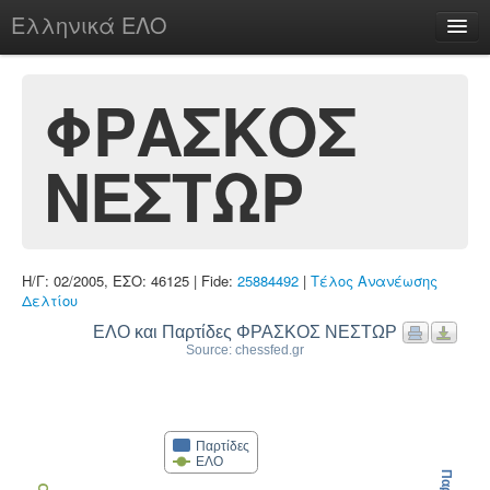
Ελληνικά ΕΛΟ
Περί
ΦΡΑΣΚΟΣ
ΝΕΣΤΩΡ
chesstu.be @ discord
Login
Η/Γ: 02/2005, ΕΣΟ: 46125 | Fide:
25884492
|
Τέλος Ανανέωσης
Δελτίου
ΕΛΟ και Παρτίδες ΦΡΑΣΚΟΣ ΝΕΣΤΩΡ
Source: chessfed.gr
Παρτίδες
ΕΛΟ