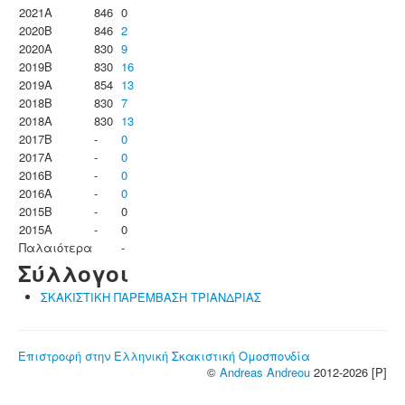
2021A
846
0
2020B
846
2
2020A
830
9
2019B
830
16
2019A
854
13
2018B
830
7
2018A
830
13
2017B
-
0
2017A
-
0
2016B
-
0
2016A
-
0
2015B
-
0
2015A
-
0
Παλαιότερα
-
Σύλλογοι
ΣΚΑΚΙΣΤΙΚΗ ΠΑΡΕΜΒΑΣΗ ΤΡΙΑΝΔΡΙΑΣ
Επιστροφή στην Ελληνική Σκακιστική Ομοσπονδία
©
Andreas Andreou
2012-2026 [P]