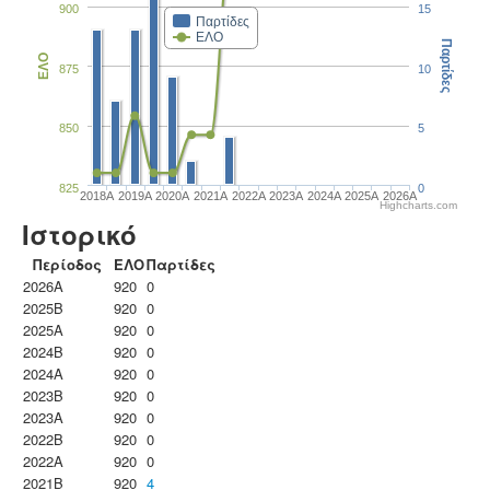
900
15
Παρτίδες
ΕΛΟ
Παρτίδες
ΕΛΟ
875
10
850
5
825
0
2018A
2019A
2020A
2021A
2022A
2023Α
2024A
2025A
2026A
Highcharts.com
Ιστορικό
Περίοδος
ΕΛΟ
Παρτίδες
2026A
920
0
2025B
920
0
2025A
920
0
2024B
920
0
2024A
920
0
2023B
920
0
2023Α
920
0
2022B
920
0
2022A
920
0
2021B
920
4