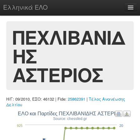
Ελληνικά ΕΛΟ
Περί
ΠΕΧΛΙΒΑΝΙΔ
ΗΣ
chesstu.be @ discord
Login
ΑΣΤΕΡΙΟΣ
Η/Γ: 09/2010, ΕΣΟ: 46132 | Fide:
25862391
|
Τέλος Ανανέωσης
Δελτίου
ΕΛΟ και Παρτίδες ΠΕΧΛΙΒΑΝΙΔΗΣ ΑΣΤΕΡΙΟΣ
Source: chessfed.gr
925
20