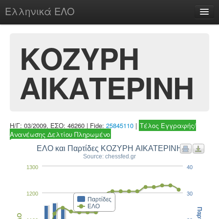
Ελληνικά ΕΛΟ
Περί
ΚΟΖΥΡΗ
ΑΙΚΑΤΕΡΙΝΗ
chesstu.be @ discord
Login
Η/Γ: 03/2009, ΕΣΟ: 46260 | Fide:
25845110
|
Τέλος Εγγραφής/
Ανανέωσης Δελτίου Πληρωμένο
ΕΛΟ και Παρτίδες ΚΟΖΥΡΗ ΑΙΚΑΤΕΡΙΝΗ
Source: chessfed.gr
1300
40
1200
30
Παρτίδες
ΕΛΟ