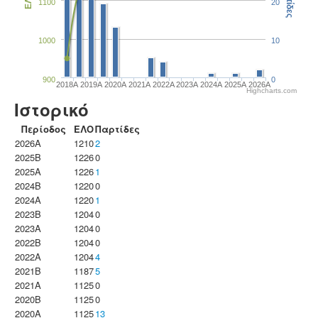
Παρτίδες
ΕΛΟ
1100
20
1000
10
900
0
2018A
2019A
2020A
2021A
2022A
2023Α
2024A
2025A
2026A
Highcharts.com
Ιστορικό
Περίοδος
ΕΛΟ
Παρτίδες
2026A
1210
2
2025B
1226
0
2025A
1226
1
2024B
1220
0
2024A
1220
1
2023B
1204
0
2023Α
1204
0
2022B
1204
0
2022A
1204
4
2021B
1187
5
2021A
1125
0
2020B
1125
0
2020A
1125
13