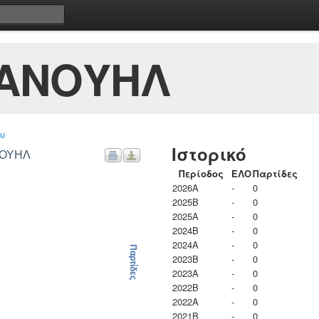
ΑΝΟΥΗΛ
υ
Ιστορικό
ΝΟΥΗΛ
Περίοδος
ΕΛΟ
Παρτίδες
2026A
-
0
2025B
-
0
2025A
-
0
2024B
-
0
2024A
-
0
Παρτίδες
2023B
-
0
2023Α
-
0
2022B
-
0
2022A
-
0
2021B
-
0