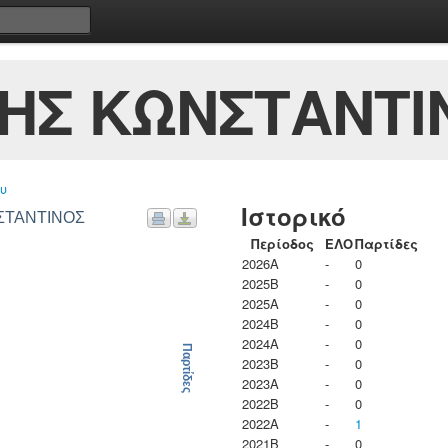
ΗΣ ΚΩΝΣΤΑΝΤΙ
υ
Ιστορικό
ΝΣΤΑΝΤΙΝΟΣ
Περίοδος
ΕΛΟ
Παρτίδες
2026A
-
0
2025B
-
0
2025A
-
0
2024B
-
0
2024A
-
0
Παρτίδες
2023B
-
0
2023Α
-
0
2022B
-
0
2022A
-
1
2021B
-
0