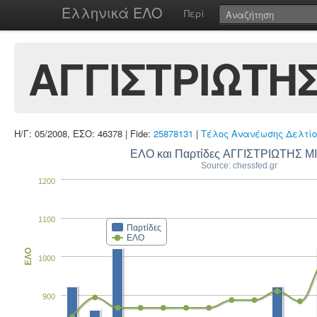
Ελληνικά ΕΛΟ
Περί
ΑΓΓΙΣΤΡΙΩΤΗ
Η/Γ: 05/2008, ΕΣΟ: 46378 | Fide:
25878131
|
Τέλος Ανανέωσης Δελτίο
ΕΛΟ και Παρτίδες ΑΓΓΙΣΤΡΙΩΤΗΣ 
Source: chessfed.gr
1200
1100
Παρτίδες
ΕΛΟ
ΕΛΟ
1000
900