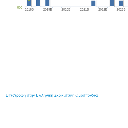
800
2018B
2019B
2020B
2021B
2022B
2023B
Επιστροφή στην Ελληνική Σκακιστική Ομοσπονδία