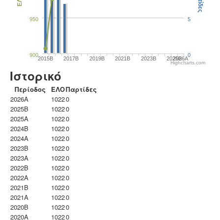
Παρτίδες
ΕΛΟ
950
5
900
0
2015B
2017B
2019B
2021B
2023B
2025B
2026A
Highcharts.com
Ιστορικό
Περίοδος
ΕΛΟ
Παρτίδες
2026A
1022
0
2025B
1022
0
2025A
1022
0
2024B
1022
0
2024A
1022
0
2023B
1022
0
2023Α
1022
0
2022B
1022
0
2022A
1022
0
2021B
1022
0
2021A
1022
0
2020B
1022
0
2020A
1022
0