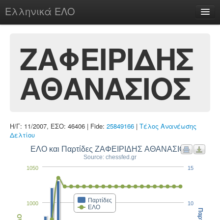
Ελληνικά ΕΛΟ
Περί
ΖΑΦΕΙΡΙΔΗΣ
ΑΘΑΝΑΣΙΟΣ
chesstu.be @ discord
Login
Η/Γ: 11/2007, ΕΣΟ: 46406 | Fide:
25849166
|
Τέλος Ανανέωσης
Δελτίου
ΕΛΟ και Παρτίδες ΖΑΦΕΙΡΙΔΗΣ ΑΘΑΝΑΣΙΟΣ
Source: chessfed.gr
1050
15
Παρτίδες
1000
10
ΕΛΟ