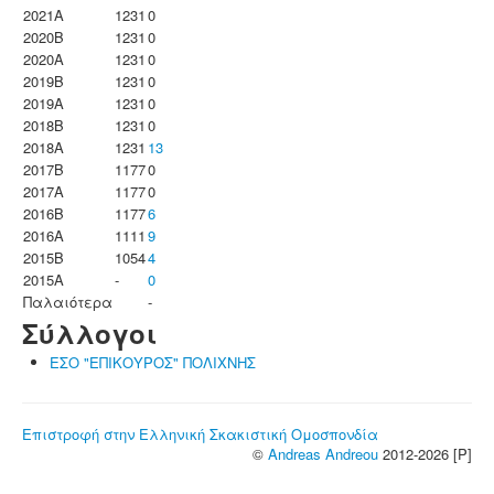
2021A
1231
0
2020B
1231
0
2020A
1231
0
2019B
1231
0
2019A
1231
0
2018B
1231
0
2018A
1231
13
2017B
1177
0
2017A
1177
0
2016B
1177
6
2016A
1111
9
2015B
1054
4
2015A
-
0
Παλαιότερα
-
Σύλλογοι
ΕΣΟ "ΕΠΙΚΟΥΡΟΣ" ΠΟΛΙΧΝΗΣ
Επιστροφή στην Ελληνική Σκακιστική Ομοσπονδία
©
Andreas Andreou
2012-2026 [P]