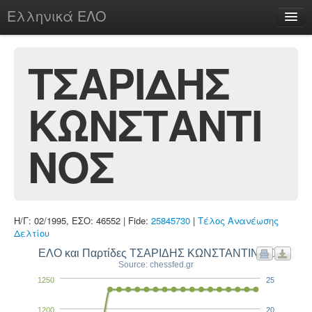
Ελληνικά ΕΛΟ
Περί
ΤΣΑΡΙΔΗΣ
ΚΩΝΣΤΑΝΤΙ
chesstu.be @ discord
Login
ΝΟΣ
Η/Γ: 02/1995, ΕΣΟ: 46552 | Fide:
25845730
|
Τέλος Ανανέωσης
Δελτίου
ΕΛΟ και Παρτίδες ΤΣΑΡΙΔΗΣ ΚΩΝΣΤΑΝΤΙΝΟΣ
Source: chessfed.gr
1250
25
1200
20