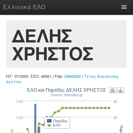
Ελληνικά ΕΛΟ
Περί
ΔΕΛΗΣ
ΧΡΗΣΤΟΣ
chesstu.be @ discord
Login
Η/Γ: 07/2005, ΕΣΟ: 46561 | Fide:
25842455
|
Τέλος Ανανέωσης
Δελτίου
ΕΛΟ και Παρτίδες ΔΕΛΗΣ ΧΡΗΣΤΟΣ
Source: chessfed.gr
1200
20
1100
15
Παρτίδες
ΕΛΟ