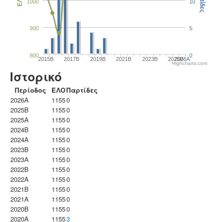
Παρτίδες
ΕΛΟ
1000
10
900
5
800
0
2015B
2017B
2019B
2021B
2023B
2025B
2026A
Highcharts.com
Ιστορικό
Περίοδος
ΕΛΟ
Παρτίδες
2026A
1155
0
2025B
1155
0
2025A
1155
0
2024B
1155
0
2024A
1155
0
2023B
1155
0
2023Α
1155
0
2022B
1155
0
2022A
1155
0
2021B
1155
0
2021A
1155
0
2020B
1155
0
2020A
1155
3