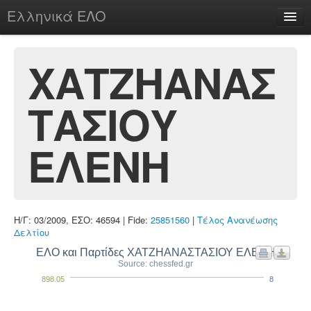
Ελληνικά ΕΛΟ
Περί
ΧΑΤΖΗΑΝΑΣ
ΤΑΣΙΟΥ
chesstu.be @ discord
Login
ΕΛΕΝΗ
Η/Γ: 03/2009, ΕΣΟ: 46594 | Fide:
25851560
|
Τέλος Ανανέωσης
Δελτίου
ΕΛΟ και Παρτίδες ΧΑΤΖΗΑΝΑΣΤΑΣΙΟΥ ΕΛΕΝΗ
Source: chessfed.gr
898.05
8