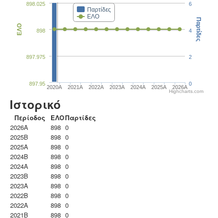
898.025
6
Παρτίδες
ΕΛΟ
Παρτίδες
ΕΛΟ
898
4
897.975
2
897.95
0
2020A
2021A
2022A
2023Α
2024A
2025A
2026A
Highcharts.com
Ιστορικό
Περίοδος
ΕΛΟ
Παρτίδες
2026A
898
0
2025B
898
0
2025A
898
0
2024B
898
0
2024A
898
0
2023B
898
0
2023Α
898
0
2022B
898
0
2022A
898
0
2021B
898
0