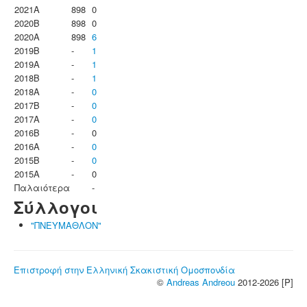
2021A
898
0
2020B
898
0
2020A
898
6
2019B
-
1
2019A
-
1
2018B
-
1
2018A
-
0
2017B
-
0
2017A
-
0
2016B
-
0
2016A
-
0
2015B
-
0
2015A
-
0
Παλαιότερα
-
Σύλλογοι
"ΠΝΕΥΜΑΘΛΟΝ"
Επιστροφή στην Ελληνική Σκακιστική Ομοσπονδία
©
Andreas Andreou
2012-2026 [P]