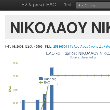
Ελληνικά ΕΛΟ
Περί
ΝΙΚΟΛΑΟΥ Ν
Η/Γ: 08/2008, ΕΣΟ: 46596 | Fide:
25886509
|
Τέλος Ανανέωσης Δελτίο
ΕΛΟ και Παρτίδες ΝΙΚΟΛΑΟΥ ΝΙΚ
Source: chessfed.gr
925
900
Παρτίδες
ΕΛΟ
ΕΛΟ
875
850