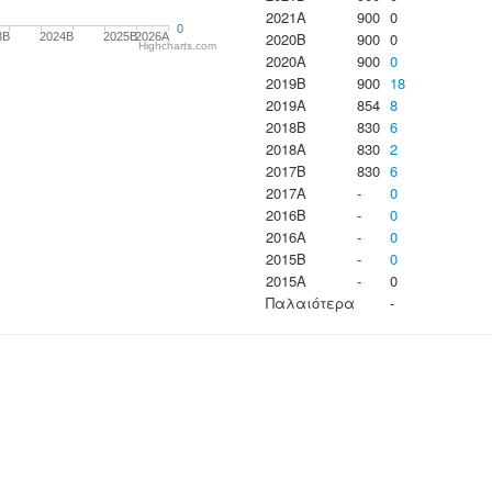
2021A
900
0
0
2020B
900
0
3B
2024B
2025B
2026A
Highcharts.com
2020A
900
0
2019B
900
18
2019A
854
8
2018B
830
6
2018A
830
2
2017B
830
6
2017A
-
0
2016B
-
0
2016A
-
0
2015B
-
0
2015A
-
0
Παλαιότερα
-