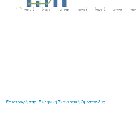
825
2017B
2018B
2019B
2020B
2021B
2022B
202
Επιστροφή στην Ελληνική Σκακιστική Ομοσπονδία