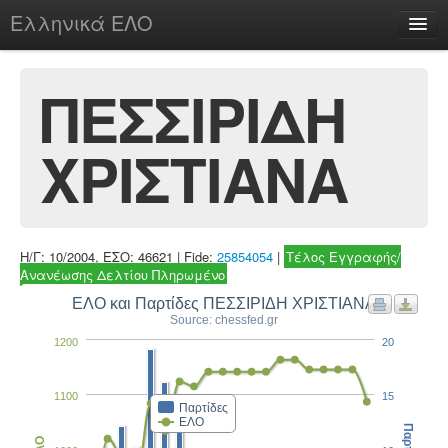
Ελληνικά ΕΛΟ
Περί
ΠΕΣΣΙΡΙΔΗ
ΧΡΙΣΤΙΑΝΑ
chesstu.be @ discord
Login
Η/Γ: 10/2004, ΕΣΟ: 46621 | Fide:
25854054
|
Τέλος Εγγραφής/
Ανανέωσης Δελτίου Πληρωμένο
ΕΛΟ και Παρτίδες ΠΕΣΣΙΡΙΔΗ ΧΡΙΣΤΙΑΝΑ
Source: chessfed.gr
1200
20
1100
15
Παρτίδες
ΕΛΟ