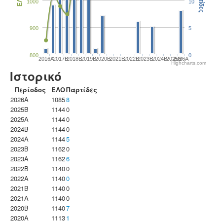
Παρτίδες
ΕΛΟ
1000
10
900
5
800
0
2016A
2017B
2018B
2019B
2020B
2021B
2022B
2023B
2024B
2025B
2026A
Highcharts.com
Ιστορικό
Περίοδος
ΕΛΟ
Παρτίδες
2026A
1085
8
2025B
1144
0
2025A
1144
0
2024B
1144
0
2024A
1144
5
2023B
1162
0
2023Α
1162
6
2022B
1140
0
2022A
1140
0
2021B
1140
0
2021A
1140
0
2020B
1140
7
2020A
1113
1