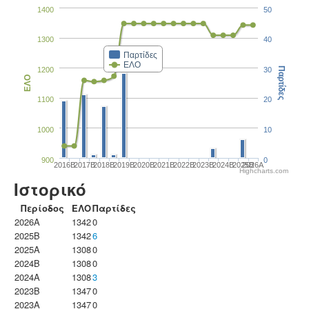
1400
50
1300
40
Παρτίδες
ΕΛΟ
1200
30
Παρτίδες
ΕΛΟ
1100
20
1000
10
900
0
2016B
2017B
2018B
2019B
2020B
2021B
2022B
2023B
2024B
2025B
2026A
Highcharts.com
Ιστορικό
Περίοδος
ΕΛΟ
Παρτίδες
2026A
1342
0
2025B
1342
6
2025A
1308
0
2024B
1308
0
2024A
1308
3
2023B
1347
0
2023Α
1347
0