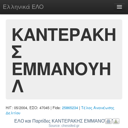
Ελληνικά ΕΛΟ
Περί
ΚΑΝΤΕΡΑΚΗ
Σ
chesstu.be @ discord
Login
ΕΜΜΑΝΟΥΗ
Λ
Η/Γ: 05/2004, ΕΣΟ: 47045 | Fide:
25865234
|
Τέλος Ανανέωσης
Δελτίου
ΕΛΟ και Παρτίδες ΚΑΝΤΕΡΑΚΗΣ ΕΜΜΑΝΟΥΗΛ
Source: chessfed.gr