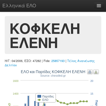
Ελληνικά ΕΛΟ
Περί
ΚΟΦΚΕΛΗ
ΕΛΕΝΗ
chesstu.be @ discord
Login
Η/Γ: 04/2006, ΕΣΟ: 47282 | Fide:
25857193
|
Τέλος Ανανέωσης
Δελτίου
ΕΛΟ και Παρτίδες ΚΟΦΚΕΛΗ ΕΛΕΝΗ
Source: chessfed.gr
1600
20
1400
15
Παρτίδες
ΕΛΟ