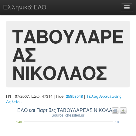
Ελληνικά ΕΛΟ
Περί
ΤΑΒΟΥΛΑΡΕ
ΑΣ
chesstu.be @ discord
Login
ΝΙΚΟΛΑΟΣ
Η/Γ: 07/2007, ΕΣΟ: 47314 | Fide:
25858548
|
Τέλος Ανανέωσης
Δελτίου
ΕΛΟ και Παρτίδες ΤΑΒΟΥΛΑΡΕΑΣ ΝΙΚΟΛΑΟΣ
Source: chessfed.gr
940
10