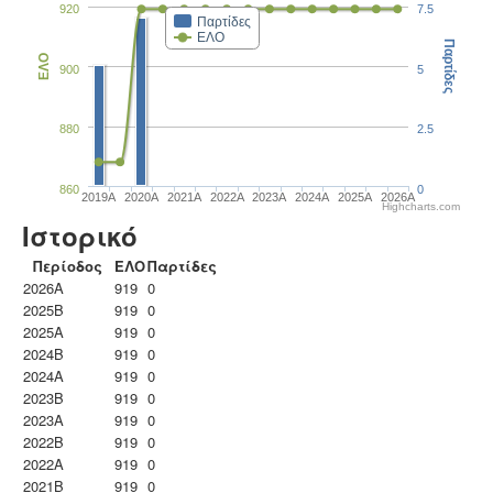
920
7.5
Παρτίδες
ΕΛΟ
Παρτίδες
ΕΛΟ
900
5
880
2.5
860
0
2019A
2020A
2021A
2022A
2023Α
2024A
2025A
2026A
Highcharts.com
Ιστορικό
Περίοδος
ΕΛΟ
Παρτίδες
2026A
919
0
2025B
919
0
2025A
919
0
2024B
919
0
2024A
919
0
2023B
919
0
2023Α
919
0
2022B
919
0
2022A
919
0
2021B
919
0