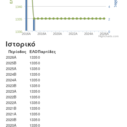
Παρτίδες
ΕΛΟ
1340
4
1335
2
1330
0
2016A
2018A
2020A
2022A
2024A
2026A
Highcharts.com
Ιστορικό
Περίοδος
ΕΛΟ
Παρτίδες
2026A
1335
0
2025B
1335
0
2025A
1335
0
2024B
1335
0
2024A
1335
0
2023B
1335
0
2023Α
1335
0
2022B
1335
0
2022A
1335
0
2021B
1335
0
2021A
1335
0
2020B
1335
0
2020A
1335
0