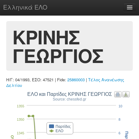
Ελληνικά ΕΛΟ
Περί
ΚΡΙΝΗΣ
ΓΕΩΡΓΙΟΣ
chesstu.be @ discord
Login
Η/Γ: 04/1993, ΕΣΟ: 47521 | Fide:
25860003
|
Τέλος Ανανέωσης
Δελτίου
ΕΛΟ και Παρτίδες ΚΡΙΝΗΣ ΓΕΩΡΓΙΟΣ
Source: chessfed.gr
1355
10
1350
8
Παρτίδες
ΕΛΟ
1345
6