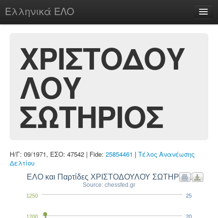
Ελληνικά ΕΛΟ
Περί
ΧΡΙΣΤΟΔΟΥ
ΛΟΥ
chesstu.be @ discord
Login
ΣΩΤΗΡΙΟΣ
Η/Γ: 09/1971, ΕΣΟ: 47542 | Fide:
25854461
|
Τέλος Ανανέωσης
Δελτίου
ΕΛΟ και Παρτίδες ΧΡΙΣΤΟΔΟΥΛΟΥ ΣΩΤΗΡΙΟΣ
Source: chessfed.gr
1250
25
1200
20