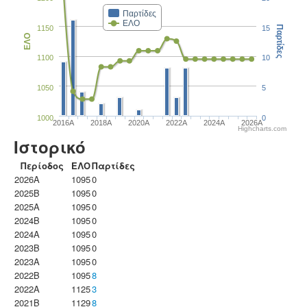
Παρτίδες
ΕΛΟ
1150
15
Παρτίδες
ΕΛΟ
1100
10
1050
5
1000
0
2016A
2018A
2020A
2022A
2024A
2026A
Highcharts.com
Ιστορικό
Περίοδος
ΕΛΟ
Παρτίδες
2026A
1095
0
2025B
1095
0
2025A
1095
0
2024B
1095
0
2024A
1095
0
2023B
1095
0
2023Α
1095
0
2022B
1095
8
2022A
1125
3
2021B
1129
8