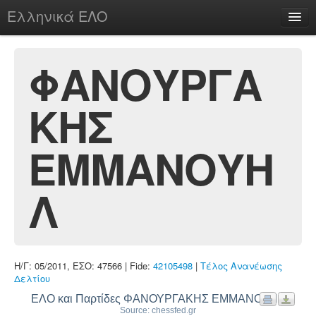
Ελληνικά ΕΛΟ
Περί
ΦΑΝΟΥΡΓΑ
ΚΗΣ
chesstu.be @ discord
Login
ΕΜΜΑΝΟΥΗ
Λ
Η/Γ: 05/2011, ΕΣΟ: 47566 | Fide:
42105498
|
Τέλος Ανανέωσης
Δελτίου
ΕΛΟ και Παρτίδες ΦΑΝΟΥΡΓΑΚΗΣ ΕΜΜΑΝΟΥΗΛ
Source: chessfed.gr