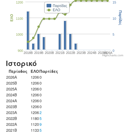
1200
15
Παρτίδες
ΕΛΟ
Παρτίδες
ΕΛΟ
1100
10
1000
5
900
0
2018B
2019B
2020B
2021B
2022B
2023B
2024B
2025B
2026A
Highcharts.com
Ιστορικό
Περίοδος
ΕΛΟ
Παρτίδες
2026A
1206
0
2025B
1206
0
2025A
1206
0
2024B
1206
0
2024A
1206
0
2023B
1206
0
2023Α
1206
2
2022B
1180
5
2022A
1120
9
2021B
1133
5