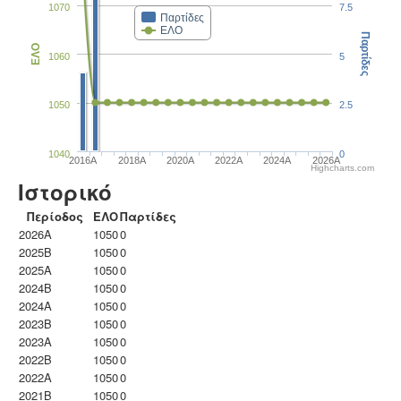
1070
7.5
Παρτίδες
ΕΛΟ
Παρτίδες
ΕΛΟ
1060
5
1050
2.5
1040
0
2016A
2018A
2020A
2022A
2024A
2026A
Highcharts.com
Ιστορικό
Περίοδος
ΕΛΟ
Παρτίδες
2026A
1050
0
2025B
1050
0
2025A
1050
0
2024B
1050
0
2024A
1050
0
2023B
1050
0
2023Α
1050
0
2022B
1050
0
2022A
1050
0
2021B
1050
0