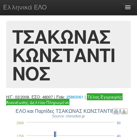
Ελληνικά ΕΛΟ
Περί
ΤΣΑΚΩΝΑΣ
ΚΩΝΣΤΑΝΤΙ
chesstu.be @ discord
Login
ΝΟΣ
Η/Γ: 03/2008, ΕΣΟ: 48007 | Fide:
25863061
|
Τέλος Εγγραφής/
Ανανέωσης Δελτίου Πληρωμένο
ΕΛΟ και Παρτίδες ΤΣΑΚΩΝΑΣ ΚΩΝΣΤΑΝΤΙΝΟΣ
Source: chessfed.gr
2000
50
1750
40