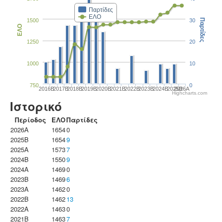
Παρτίδες
ΕΛΟ
1500
30
Παρτίδες
ΕΛΟ
1250
20
1000
10
750
0
2016B
2017B
2018B
2019B
2020B
2021B
2022B
2023B
2024B
2025B
2026A
Highcharts.com
Ιστορικό
Περίοδος
ΕΛΟ
Παρτίδες
2026A
1654
0
2025B
1654
9
2025A
1573
7
2024B
1550
9
2024A
1469
0
2023B
1469
6
2023Α
1462
0
2022B
1462
13
2022A
1463
0
2021B
1463
7