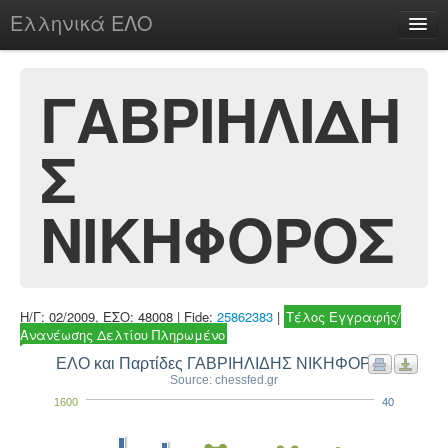
Ελληνικά ΕΛΟ
Περί
ΓΑΒΡΙΗΛΙΔΗ
Σ
chesstu.be @ discord
Login
ΝΙΚΗΦΟΡΟΣ
Η/Γ: 02/2009, ΕΣΟ: 48008 | Fide:
25862383
|
Τέλος Εγγραφής/
Ανανέωσης Δελτίου Πληρωμένο
ΕΛΟ και Παρτίδες ΓΑΒΡΙΗΛΙΔΗΣ ΝΙΚΗΦΟΡΟΣ
Source: chessfed.gr
1600
40