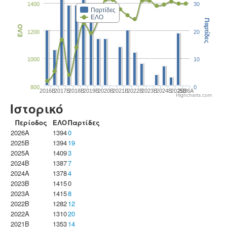
1400
30
Παρτίδες
ΕΛΟ
Παρτίδες
ΕΛΟ
1200
20
1000
10
800
0
2016B
2017B
2018B
2019B
2020B
2021B
2022B
2023B
2024B
2025B
2026A
Highcharts.com
Ιστορικό
Περίοδος
ΕΛΟ
Παρτίδες
2026A
1394
0
2025B
1394
19
2025A
1409
3
2024B
1387
7
2024A
1378
4
2023B
1415
0
2023Α
1415
8
2022B
1282
12
2022A
1310
20
2021B
1353
14