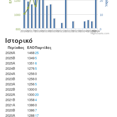
Παρτίδες
ΕΛΟ
1200
20
1000
10
800
0
2016B
2017B
2018B
2019B
2020B
2021B
2022B
2023B
2024B
2025B
2026A
Highcharts.com
Ιστορικό
Περίοδος
ΕΛΟ
Παρτίδες
2026A
1468
25
2025B
1349
5
2025A
1351
6
2024B
1276
5
2024A
1256
0
2023B
1256
0
2023Α
1256
5
2022B
1300
0
2022A
1300
20
2021B
1358
4
2021A
1386
0
2020B
1386
7
2020A
1288
17