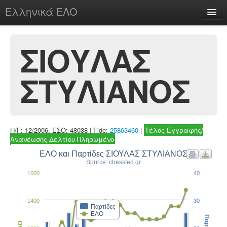
Ελληνικά ΕΛΟ
Περί
ΣΙΟΥΛΑΣ
ΣΤΥΛΙΑΝΟΣ
chesstu.be @ discord
Login
Η/Γ: 12/2006, ΕΣΟ: 48038 | Fide:
25863460
|
Τέλος Εγγραφής/
Ανανέωσης Δελτίου Πληρωμένο
ΕΛΟ και Παρτίδες ΣΙΟΥΛΑΣ ΣΤΥΛΙΑΝΟΣ
Source: chessfed.gr
1600
40
1400
30
Παρτίδες
ΕΛΟ