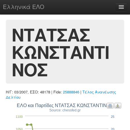
Ελληνικά ΕΛΟ
Περί
ΝΤΑΤΣΑΣ
ΚΩΝΣΤΑΝΤΙ
chesstu.be @ discord
Login
ΝΟΣ
Η/Γ: 03/2007, ΕΣΟ: 48178 | Fide:
25888846
|
Τέλος Ανανέωσης
Δελτίου
ΕΛΟ και Παρτίδες ΝΤΑΤΣΑΣ ΚΩΝΣΤΑΝΤΙΝΟΣ
Source: chessfed.gr
1100
25
1050
20