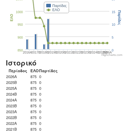
Παρτίδες
ΕΛΟ
1000
15
Παρτίδες
ΕΛΟ
950
10
900
5
850
0
2016A
2017B
2018B
2019B
2020B
2021B
2022B
2023B
2024B
2025B
2026A
Highcharts.com
Ιστορικό
Περίοδος
ΕΛΟ
Παρτίδες
2026A
875
0
2025B
875
0
2025A
875
0
2024B
875
0
2024A
875
0
2023B
875
0
2023Α
875
0
2022B
875
0
2022A
875
0
2021B
875
0