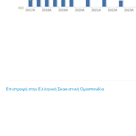
800
2017A
2018A
2019A
2020A
2021A
2022A
2023Α
Επιστροφή στην Ελληνική Σκακιστική Ομοσπονδία