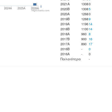
2021A
1308
0
0
2020B
1308
5
2024A
2025A
2026A
Highcharts.com
2020A
1268
0
2019B
1268
9
2019A
1196
14
2018B
1100
14
2018A
960
8
2017B
900
16
2017A
890
17
2016B
-
0
2016A
-
0
Παλαιότερα
-