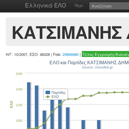
Ελληνικά ΕΛΟ
Περί
ΚΑΤΣΙΜΑΝΗΣ
Η/Γ: 10/2007, ΕΣΟ: 48328 | Fide:
25866680
|
Τέλος Εγγραφής/Ανανέω
ΕΛΟ και Παρτίδες ΚΑΤΣΙΜΑΝΗΣ ΔΗ
Source: chessfed.gr
1600
1400
Παρτίδες
ΕΛΟ
ΕΛΟ
1200
1000