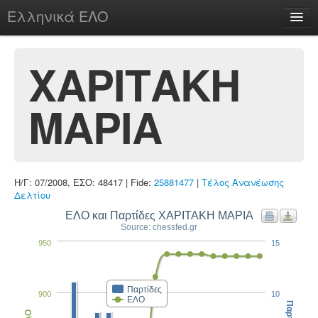
Ελληνικά ΕΛΟ
Περί
ΧΑΡΙΤΑΚΗ
ΜΑΡΙΑ
chesstu.be @ discord
Login
Η/Γ: 07/2008, ΕΣΟ: 48417 | Fide:
25881477
|
Τέλος Ανανέωσης
Δελτίου
ΕΛΟ και Παρτίδες ΧΑΡΙΤΑΚΗ ΜΑΡΙΑ
Source: chessfed.gr
950
15
Παρτίδες
900
10
ΕΛΟ