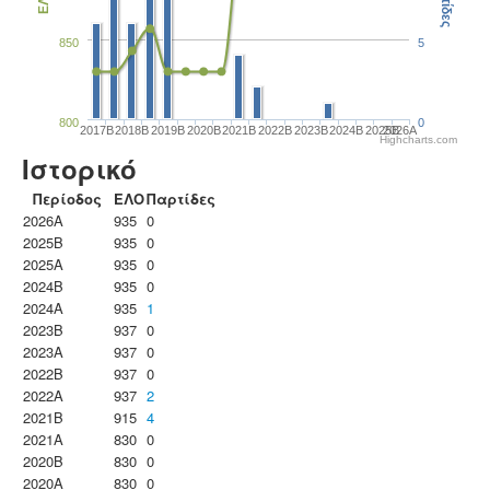
Παρτίδες
ΕΛΟ
850
5
800
0
2017B
2018B
2019B
2020B
2021B
2022B
2023B
2024B
2025B
2026A
Highcharts.com
Ιστορικό
Περίοδος
ΕΛΟ
Παρτίδες
2026A
935
0
2025B
935
0
2025A
935
0
2024B
935
0
2024A
935
1
2023B
937
0
2023Α
937
0
2022B
937
0
2022A
937
2
2021B
915
4
2021A
830
0
2020B
830
0
2020A
830
0