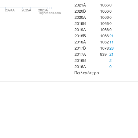
2021A
1066
0
0
2020B
1066
0
2024A
2025A
2026A
Highcharts.com
2020A
1066
0
2019B
1066
0
2019A
1066
0
2018B
1066
21
2018A
1062
11
2017B
1078
28
2017A
939
21
2016B
-
2
2016A
-
0
Παλαιότερα
-