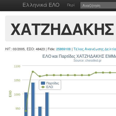
Ελληνικά ΕΛΟ
Περί
ΧΑΤΖΗΔΑΚΗΣ
Η/Γ: 03/2005, ΕΣΟ: 48423 | Fide:
25869108
|
Τέλος Ανανέωσης Δελτίο
ΕΛΟ και Παρτίδες ΧΑΤΖΗΔΑΚΗΣ ΕΜ
Source: chessfed.gr
1100
1050
Παρτίδες
ΕΛΟ
ΕΛΟ
1000
950