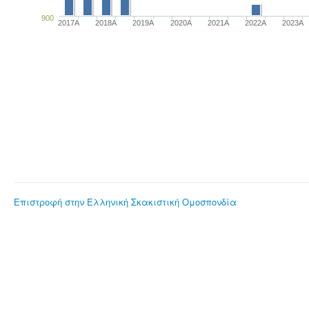
900
2017A
2018A
2019A
2020A
2021A
2022A
2023Α
Επιστροφή στην Ελληνική Σκακιστική Ομοσπονδία