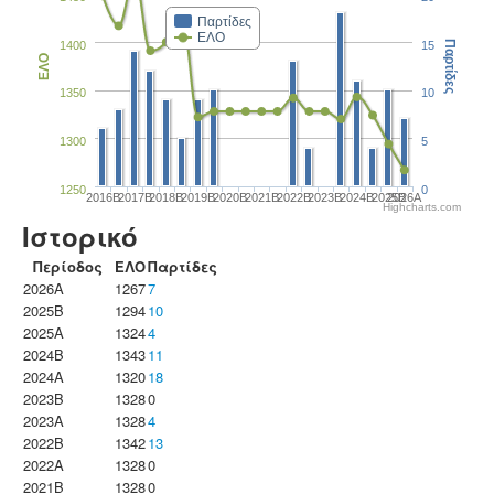
Παρτίδες
ΕΛΟ
1400
15
Παρτίδες
ΕΛΟ
1350
10
1300
5
1250
0
2016B
2017B
2018B
2019B
2020B
2021B
2022B
2023B
2024B
2025B
2026A
Highcharts.com
Ιστορικό
Περίοδος
ΕΛΟ
Παρτίδες
2026A
1267
7
2025B
1294
10
2025A
1324
4
2024B
1343
11
2024A
1320
18
2023B
1328
0
2023Α
1328
4
2022B
1342
13
2022A
1328
0
2021B
1328
0