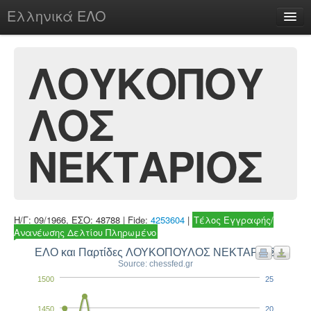
Ελληνικά ΕΛΟ
Περί
ΛΟΥΚΟΠΟΥ
ΛΟΣ
chesstu.be @ discord
Login
ΝΕΚΤΑΡΙΟΣ
Η/Γ: 09/1966, ΕΣΟ: 48788 | Fide:
4253604
|
Τέλος Εγγραφής/
Ανανέωσης Δελτίου Πληρωμένο
ΕΛΟ και Παρτίδες ΛΟΥΚΟΠΟΥΛΟΣ ΝΕΚΤΑΡΙΟΣ
Source: chessfed.gr
1500
25
1450
20