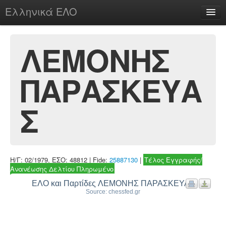
Ελληνικά ΕΛΟ
Περί
ΛΕΜΟΝΗΣ
ΠΑΡΑΣΚΕΥΑ
chesstu.be @ discord
Login
Σ
Η/Γ: 02/1979, ΕΣΟ: 48812 | Fide:
25887130
|
Τέλος Εγγραφής/
Ανανέωσης Δελτίου Πληρωμένο
ΕΛΟ και Παρτίδες ΛΕΜΟΝΗΣ ΠΑΡΑΣΚΕΥΑΣ
Source: chessfed.gr