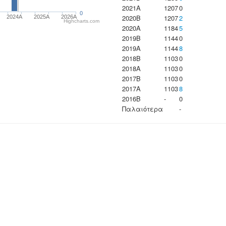
2021A
1207
0
0
2020B
1207
2
2024A
2025A
2026A
Highcharts.com
2020A
1184
5
2019B
1144
0
2019A
1144
8
2018B
1103
0
2018A
1103
0
2017B
1103
0
2017A
1103
8
2016B
-
0
Παλαιότερα
-