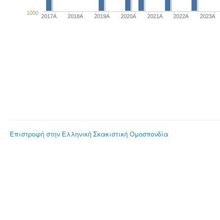
1000
2017A
2018A
2019A
2020A
2021A
2022A
2023Α
Επιστροφή στην Ελληνική Σκακιστική Ομοσπονδία