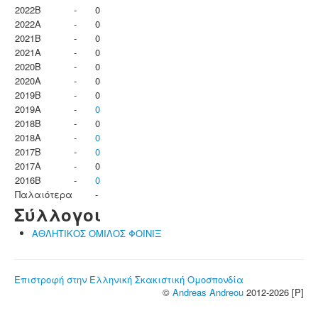
2022B
-
0
2022A
-
0
2021B
-
0
2021A
-
0
2020B
-
0
2020A
-
0
2019B
-
0
2019A
-
0
2018B
-
0
2018A
-
0
2017B
-
0
2017A
-
0
2016B
-
0
Παλαιότερα
-
Σύλλογοι
ΑΘΛΗΤΙΚΟΣ ΟΜΙΛΟΣ ΦΟΙΝΙΞ
Επιστροφή στην Ελληνική Σκακιστική Ομοσπονδία
©
Andreas Andreou
2012-2026 [P]