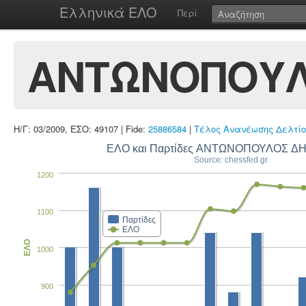
Ελληνικά ΕΛΟ
Περί
ΑΝΤΩΝΟΠΟΥΛ
Η/Γ: 03/2009, ΕΣΟ: 49107 | Fide:
25886584
|
Τέλος Ανανέωσης Δελτίο
ΕΛΟ και Παρτίδες ΑΝΤΩΝΟΠΟΥΛΟΣ Δ
Source: chessfed.gr
1200
1100
Παρτίδες
ΕΛΟ
ΕΛΟ
1000
900