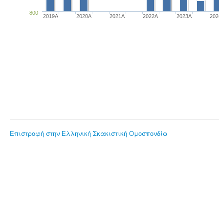
800
2019A
2020A
2021A
2022A
2023Α
20
Επιστροφή στην Ελληνική Σκακιστική Ομοσπονδία