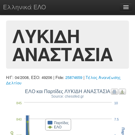
Ελληνικά ΕΛΟ
Περί
ΛΥΚΙΔΗ
ΑΝΑΣΤΑΣΙΑ
chesstu.be @ discord
Login
Η/Γ: 04/2008, ΕΣΟ: 49206 | Fide:
25874659
|
Τέλος Ανανέωσης
Δελτίου
ΕΛΟ και Παρτίδες ΛΥΚΙΔΗ ΑΝΑΣΤΑΣΙΑ
Source: chessfed.gr
845
10
840
7.5
Παρτίδες
ΕΛΟ