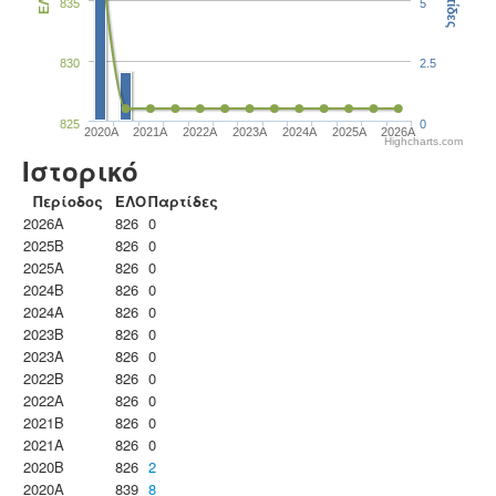
Παρτίδες
ΕΛΟ
835
5
830
2.5
825
0
2020A
2021A
2022A
2023Α
2024A
2025A
2026A
Highcharts.com
Ιστορικό
Περίοδος
ΕΛΟ
Παρτίδες
2026A
826
0
2025B
826
0
2025A
826
0
2024B
826
0
2024A
826
0
2023B
826
0
2023Α
826
0
2022B
826
0
2022A
826
0
2021B
826
0
2021A
826
0
2020B
826
2
2020A
839
8