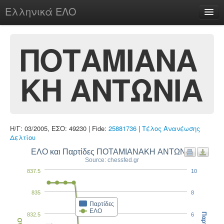
Ελληνικά ΕΛΟ
Περί
ΠΟΤΑΜΙΑΝΑ
ΚΗ ΑΝΤΩΝΙΑ
chesstu.be @ discord
Login
Η/Γ: 03/2005, ΕΣΟ: 49230 | Fide:
25881736
|
Τέλος Ανανέωσης
Δελτίου
ΕΛΟ και Παρτίδες ΠΟΤΑΜΙΑΝΑΚΗ ΑΝΤΩΝΙΑ
Source: chessfed.gr
837.5
10
835
8
Παρτίδες
ΕΛΟ
832.5
6