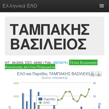
Ελληνικά ΕΛΟ
Περί
ΤΑΜΠΑΚΗΣ
ΒΑΣΙΛΕΙΟΣ
chesstu.be @ discord
Login
Η/Γ: 06/2009, ΕΣΟ: 49369 | Fide:
25872079
|
Τέλος Εγγραφής/
Ανανέωσης Δελτίου Πληρωμένο
ΕΛΟ και Παρτίδες ΤΑΜΠΑΚΗΣ ΒΑΣΙΛΕΙΟΣ
Source: chessfed.gr
1800
40
1600
30
Παρτίδες
ΕΛΟ