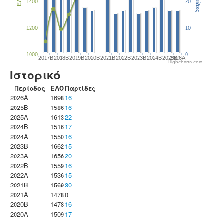
Παρτίδες
ΕΛΟ
1400
20
1200
10
1000
0
2017B
2018B
2019B
2020B
2021B
2022B
2023B
2024B
2025B
2026A
Highcharts.com
Ιστορικό
Περίοδος
ΕΛΟ
Παρτίδες
2026A
1698
16
2025B
1586
16
2025A
1613
22
2024B
1516
17
2024A
1550
16
2023B
1662
15
2023Α
1656
20
2022B
1559
16
2022A
1536
15
2021B
1569
30
2021A
1478
0
2020B
1478
16
2020A
1509
17