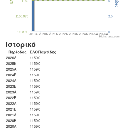
Παρτίδες
ΕΛΟ
1159
5
1158.975
2.5
1158.95
0
2019A
2020A
2021A
2022A
2023Α
2024A
2025A
2026A
Highcharts.com
Ιστορικό
Περίοδος
ΕΛΟ
Παρτίδες
2026A
1159
0
2025B
1159
0
2025A
1159
0
2024B
1159
0
2024A
1159
0
2023B
1159
0
2023Α
1159
0
2022B
1159
0
2022A
1159
0
2021B
1159
0
2021A
1159
0
2020B
1159
0
2020A
1159
0