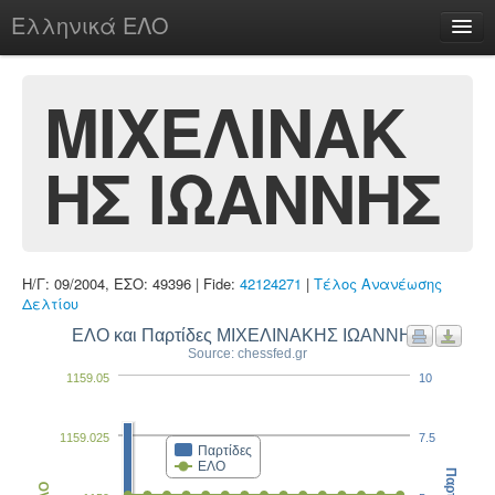
Ελληνικά ΕΛΟ
Περί
ΜΙΧΕΛΙΝΑΚ
ΗΣ ΙΩΑΝΝΗΣ
chesstu.be @ discord
Login
Η/Γ: 09/2004, ΕΣΟ: 49396 | Fide:
42124271
|
Τέλος Ανανέωσης
Δελτίου
ΕΛΟ και Παρτίδες ΜΙΧΕΛΙΝΑΚΗΣ ΙΩΑΝΝΗΣ
Source: chessfed.gr
1159.05
10
1159.025
7.5
Παρτίδες
ΕΛΟ