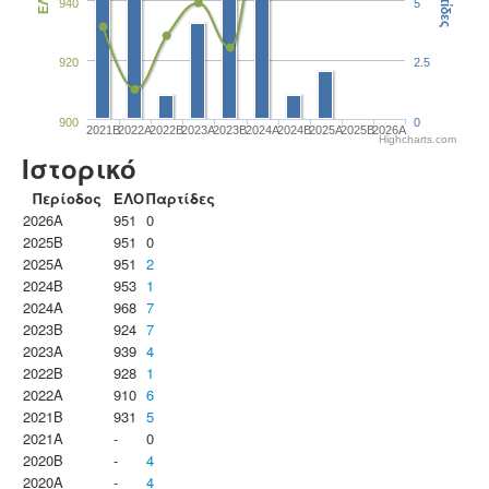
Παρτίδες
ΕΛΟ
940
5
920
2.5
900
0
2021B
2022A
2022B
2023Α
2023B
2024A
2024B
2025A
2025B
2026A
Highcharts.com
Ιστορικό
Περίοδος
ΕΛΟ
Παρτίδες
2026A
951
0
2025B
951
0
2025A
951
2
2024B
953
1
2024A
968
7
2023B
924
7
2023Α
939
4
2022B
928
1
2022A
910
6
2021B
931
5
2021A
-
0
2020B
-
4
2020A
-
4