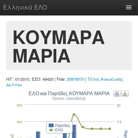
Ελληνικά ΕΛΟ
Περί
ΚΟΥΜΑΡΑ
ΜΑΡΙΑ
chesstu.be @ discord
Login
Η/Γ: 01/2010, ΕΣΟ: 49420 | Fide:
25876570
|
Τέλος Ανανέωσης
Δελτίου
ΕΛΟ και Παρτίδες ΚΟΥΜΑΡΑ ΜΑΡΙΑ
Source: chessfed.gr
980
10
960
7.5
Παρτίδες
ΕΛΟ