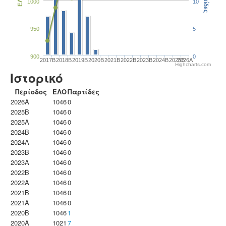
Παρτίδες
ΕΛΟ
1000
10
950
5
900
0
2017B
2018B
2019B
2020B
2021B
2022B
2023B
2024B
2025B
2026A
Highcharts.com
Ιστορικό
Περίοδος
ΕΛΟ
Παρτίδες
2026A
1046
0
2025B
1046
0
2025A
1046
0
2024B
1046
0
2024A
1046
0
2023B
1046
0
2023Α
1046
0
2022B
1046
0
2022A
1046
0
2021B
1046
0
2021A
1046
0
2020B
1046
1
2020A
1021
7