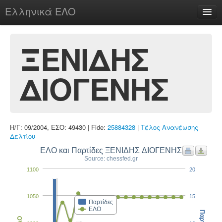
Ελληνικά ΕΛΟ
Περί
ΞΕΝΙΔΗΣ
ΔΙΟΓΕΝΗΣ
chesstu.be @ discord
Login
Η/Γ: 09/2004, ΕΣΟ: 49430 | Fide:
25884328
|
Τέλος Ανανέωσης
Δελτίου
ΕΛΟ και Παρτίδες ΞΕΝΙΔΗΣ ΔΙΟΓΕΝΗΣ
Source: chessfed.gr
1100
20
1050
15
Παρτίδες
ΕΛΟ