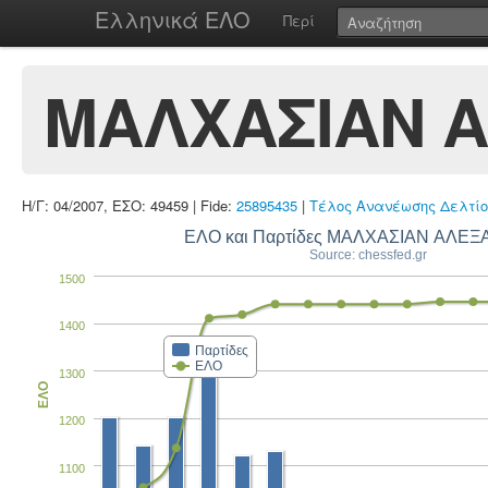
Ελληνικά ΕΛΟ
Περί
ΜΑΛΧΑΣΙΑΝ 
Η/Γ: 04/2007, ΕΣΟ: 49459 | Fide:
25895435
|
Τέλος Ανανέωσης Δελτίο
ΕΛΟ και Παρτίδες ΜΑΛΧΑΣΙΑΝ ΑΛΕ
Source: chessfed.gr
1500
1400
Παρτίδες
ΕΛΟ
1300
ΕΛΟ
1200
1100