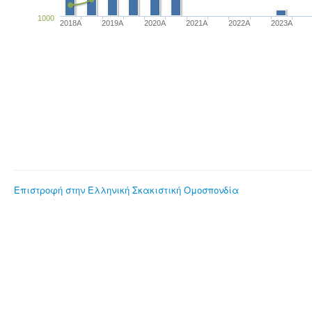
1000
2018A
2019A
2020A
2021A
2022A
2023Α
Επιστροφή στην Ελληνική Σκακιστική Ομοσπονδία