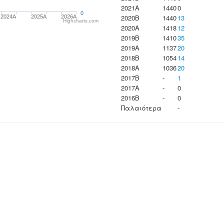
2021A
1440
0
0
2020B
1440
13
2024A
2025A
2026A
Highcharts.com
2020A
1418
12
2019B
1410
35
2019A
1137
20
2018B
1054
14
2018A
1036
20
2017B
-
1
2017A
-
0
2016B
-
0
Παλαιότερα
-