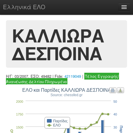
Ελληνικά ΕΛΟ
Περί
ΚΑΛΛΙΩΡΑ
ΔΕΣΠΟΙΝΑ
chesstu.be @ discord
Login
Η/Γ: 03/2007, ΕΣΟ: 49482 | Fide:
42119049
|
Τέλος Εγγραφής/
Ανανέωσης Δελτίου Πληρωμένο
ΕΛΟ και Παρτίδες ΚΑΛΛΙΩΡΑ ΔΕΣΠΟΙΝΑ
Source: chessfed.gr
2000
50
1750
40
Παρτίδες
ΕΛΟ
1500
30