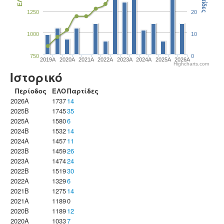
Παρτίδες
ΕΛΟ
1250
20
1000
10
750
0
2019A
2020A
2021A
2022A
2023Α
2024A
2025A
2026A
Highcharts.com
Ιστορικό
Περίοδος
ΕΛΟ
Παρτίδες
2026A
1737
14
2025B
1745
35
2025A
1580
6
2024B
1532
14
2024A
1457
11
2023B
1459
26
2023Α
1474
24
2022B
1519
30
2022A
1329
6
2021B
1275
14
2021A
1189
0
2020B
1189
12
2020A
1033
7