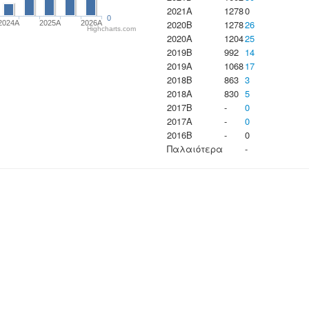
2021A
1278
0
0
2020B
1278
26
2024A
2025A
2026A
Highcharts.com
2020A
1204
25
2019B
992
14
2019A
1068
17
2018B
863
3
2018A
830
5
2017B
-
0
2017A
-
0
2016B
-
0
Παλαιότερα
-