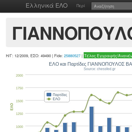
Ελληνικά ΕΛΟ
Περί
ΓΙΑΝΝΟΠΟΥΛΟ
Η/Γ: 12/2009, ΕΣΟ: 49490 | Fide:
25880527
|
Τέλος Εγγραφής/Ανανέω
ΕΛΟ και Παρτίδες ΓΙΑΝΝΟΠΟΥΛΟΣ Β
Source: chessfed.gr
2000
1750
Παρτίδες
ΕΛΟ
1500
ΕΛΟ
1250
1000