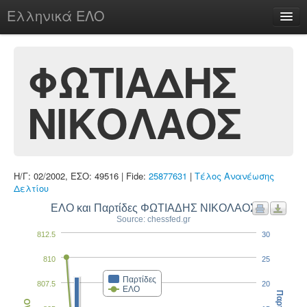
Ελληνικά ΕΛΟ
Περί
ΦΩΤΙΑΔΗΣ
ΝΙΚΟΛΑΟΣ
chesstu.be @ discord
Login
Η/Γ: 02/2002, ΕΣΟ: 49516 | Fide:
25877631
|
Τέλος Ανανέωσης
Δελτίου
ΕΛΟ και Παρτίδες ΦΩΤΙΑΔΗΣ ΝΙΚΟΛΑΟΣ
Source: chessfed.gr
812.5
30
810
25
Παρτίδες
807.5
20
ΕΛΟ