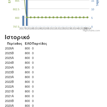
Παρτίδες
ΕΛΟ
805
15
802.5
10
800
5
797.5
0
2017B
2018B
2019B
2020B
2021B
2022B
2023B
2024B
2025B
2026A
Highcharts.com
Ιστορικό
Περίοδος
ΕΛΟ
Παρτίδες
2026A
800
0
2025B
800
0
2025A
800
0
2024B
800
0
2024A
800
0
2023B
800
0
2023Α
800
0
2022B
800
0
2022A
800
0
2021B
800
0
2021A
800
0
2020B
800
0
2020A
800
0