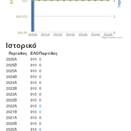
Παρτίδες
ΕΛΟ
910
4
909.975
2
909.95
0
2020A
2021A
2022A
2023Α
2024A
2025A
2026A
Highcharts.com
Ιστορικό
Περίοδος
ΕΛΟ
Παρτίδες
2026A
910
0
2025B
910
0
2025A
910
0
2024B
910
0
2024A
910
0
2023B
910
0
2023Α
910
0
2022B
910
0
2022A
910
0
2021B
910
0
2021A
910
0
2020B
910
0
2020A
910
6