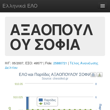
Ελληνικά ΕΛΟ
Περί
ΑΞΑΟΠΟΥΛ
ΟΥ ΣΟΦΙΑ
chesstu.be @ discord
Login
Η/Γ: 05/2007, ΕΣΟ: 49577 | Fide:
25880721
|
Τέλος Ανανέωσης
Δελτίου
ΕΛΟ και Παρτίδες ΑΞΑΟΠΟΥΛΟΥ ΣΟΦΙΑ
Source: chessfed.gr
910.05
8
910.025
6
Παρτίδες
ΕΛΟ