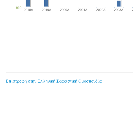
910
2018A
2019A
2020A
2021A
2022A
2023Α
Επιστροφή στην Ελληνική Σκακιστική Ομοσπονδία