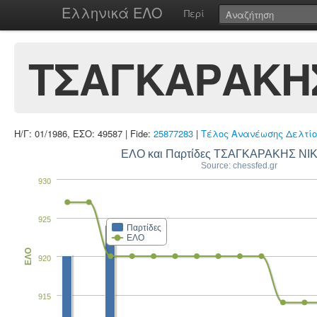
Ελληνικά ΕΛΟ
Περί
ΤΣΑΓΚΑΡΑΚΗ
Η/Γ: 01/1986, ΕΣΟ: 49587 | Fide:
25877283
|
Τέλος Ανανέωσης Δελτίο
ΕΛΟ και Παρτίδες ΤΣΑΓΚΑΡΑΚΗΣ Ν
Source: chessfed.gr
930
925
Παρτίδες
ΕΛΟ
ΕΛΟ
920
915