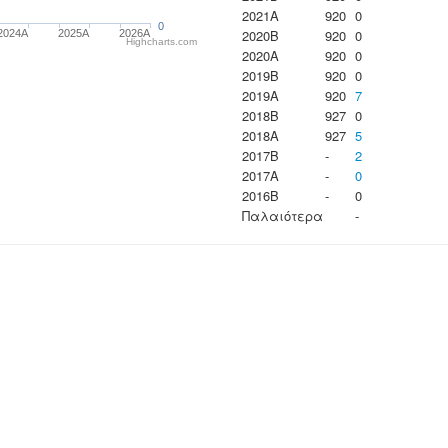
2021A
920
0
0
2020B
920
0
2024A
2025A
2026A
Highcharts.com
2020A
920
0
2019B
920
0
2019A
920
7
2018B
927
0
2018A
927
5
2017B
-
2
2017A
-
0
2016B
-
0
Παλαιότερα
-